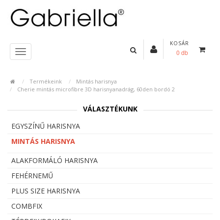
KOSÁR
0 db
Termékeink
Mintás harisnya
Cherie mintás microfibre 3D harisnyanadrág, 60den bordó 2
VÁLASZTÉKUNK
EGYSZÍNŰ HARISNYA
MINTÁS HARISNYA
ALAKFORMÁLÓ HARISNYA
FEHÉRNEMŰ
PLUS SIZE HARISNYA
COMBFIX