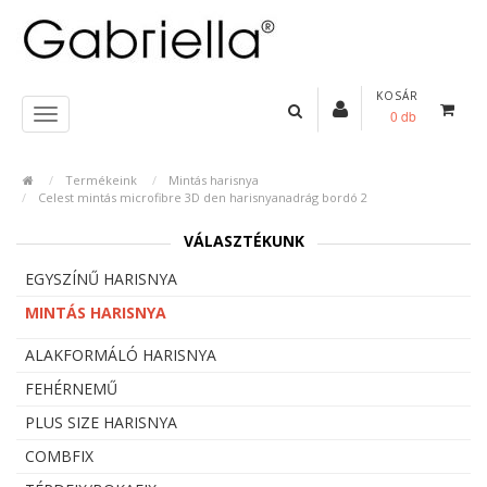
KOSÁR
0 db
Termékeink
Mintás harisnya
Celest mintás microfibre 3D den harisnyanadrág bordó 2
VÁLASZTÉKUNK
EGYSZÍNŰ HARISNYA
MINTÁS HARISNYA
ALAKFORMÁLÓ HARISNYA
FEHÉRNEMŰ
PLUS SIZE HARISNYA
COMBFIX