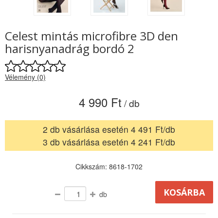
Celest mintás microfibre 3D den
harisnyanadrág bordó 2
Vélemény (0)
4 990 Ft
/ db
2 db vásárlása esetén 4 491 Ft/db
3 db vásárlása esetén 4 241 Ft/db
Cikkszám: 8618-1702
db