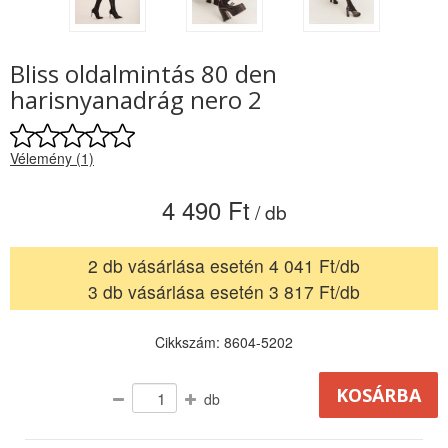
Bliss oldalmintás 80 den
harisnyanadrág nero 2
Vélemény (1)
4 490 Ft
/ db
2 db vásárlása esetén 4 041 Ft/db
3 db vásárlása esetén 3 817 Ft/db
Cikkszám: 8604-5202
db