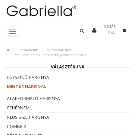
KOSÁR
0 db
Termékeink
Mintás harisnya
Bliss oldalmintás 80 den harisnyanadrág nero 2
VÁLASZTÉKUNK
EGYSZÍNŰ HARISNYA
MINTÁS HARISNYA
ALAKFORMÁLÓ HARISNYA
FEHÉRNEMŰ
PLUS SIZE HARISNYA
COMBFIX