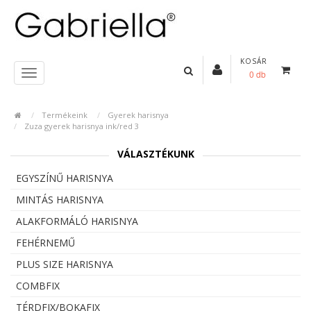
KOSÁR
0 db
Termékeink
Gyerek harisnya
Zuza gyerek harisnya ink/red 3
VÁLASZTÉKUNK
EGYSZÍNŰ HARISNYA
MINTÁS HARISNYA
ALAKFORMÁLÓ HARISNYA
FEHÉRNEMŰ
PLUS SIZE HARISNYA
COMBFIX
TÉRDFIX/BOKAFIX