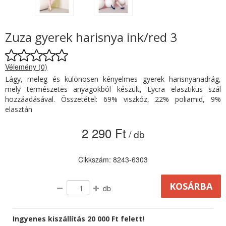
Zuza gyerek harisnya ink/red 3
Vélemény (0)
Lágy, meleg és különösen kényelmes gyerek harisnyanadrág,
mely természetes anyagokból készült, Lycra elasztikus szál
hozzáadásával. Összetétel: 69% viszkóz, 22% poliamid, 9%
elasztán
2 290 Ft
/ db
Cikkszám: 8243-6303
db
Ingyenes kiszállítás 20 000 Ft felett!