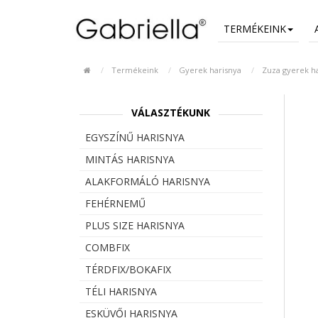
TERMÉKEINK
Termékeink
Gyerek harisnya
Zuza gyerek ha
VÁLASZTÉKUNK
EGYSZÍNŰ HARISNYA
MINTÁS HARISNYA
ALAKFORMÁLÓ HARISNYA
FEHÉRNEMŰ
PLUS SIZE HARISNYA
COMBFIX
TÉRDFIX/BOKAFIX
TÉLI HARISNYA
ESKÜVŐI HARISNYA