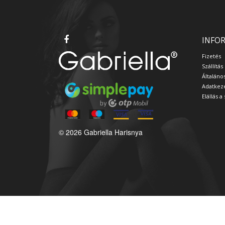
INFO
Fizetés
Szállítás
Általáno
Adatkeze
Elállás 
© 2026 Gabriella Harisnya