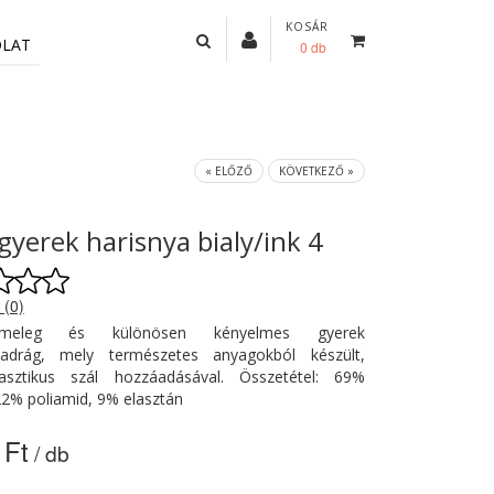
KOSÁR
OLAT
0 db
« ELŐZŐ
KÖVETKEZŐ »
gyerek harisnya bialy/ink 4
 (0)
meleg és különösen kényelmes gyerek
nadrág, mely természetes anyagokból készült,
asztikus szál hozzáadásával. Összetétel: 69%
22% poliamid, 9% elasztán
 Ft
/ db