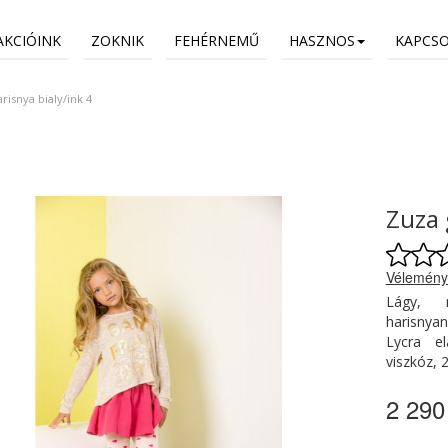
AKCIÓINK
ZOKNIK
FEHÉRNEMŰ
HASZNOS
KAPCS
risnya bialy/ink 4
Zuza 
Vélemény
Lágy, 
harisnya
Lycra el
viszkóz, 
2 290