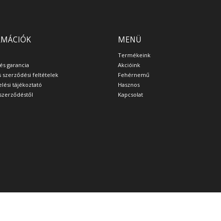
RMÁCIÓK
MENÜ
Termékeink
 és garancia
Akcióink
s szerződési feltételek
Fehérnemű
lési tájékoztató
Hasznos
a szerződéstől
Kapcsolat