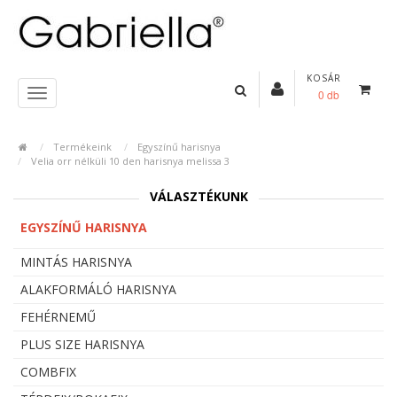
KOSÁR
0 db
Termékeink
Egyszínű harisnya
Velia orr nélküli 10 den harisnya melissa 3
VÁLASZTÉKUNK
EGYSZÍNŰ HARISNYA
MINTÁS HARISNYA
ALAKFORMÁLÓ HARISNYA
FEHÉRNEMŰ
PLUS SIZE HARISNYA
COMBFIX