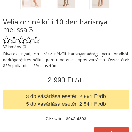
Velia orr nélküli 10 den harisnya
melissa 3
Vélemény (0)
Divatos, nyári, orr rész nélküli harisnyanadrág Lycra fonalból,
nadrágerősítés nélkül, pamut betéttel, lapos varrással. Összetétel:
85% poliamid, 15% elasztán
2 990 Ft
/ db
3 db vásárlása esetén 2 691 Ft/db
5 db vásárlása esetén 2 541 Ft/db
Cikkszám: 8042-4803