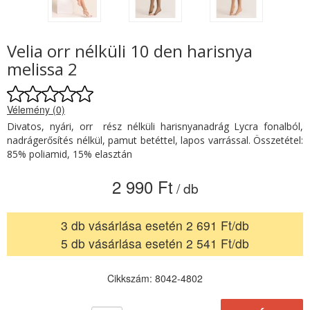
Velia orr nélküli 10 den harisnya
melissa 2
Vélemény (0)
Divatos, nyári, orr rész nélküli harisnyanadrág Lycra fonalból,
nadrágerősítés nélkül, pamut betéttel, lapos varrással. Összetétel:
85% poliamid, 15% elasztán
2 990 Ft
/ db
3 db vásárlása esetén 2 691 Ft/db
5 db vásárlása esetén 2 541 Ft/db
Cikkszám: 8042-4802