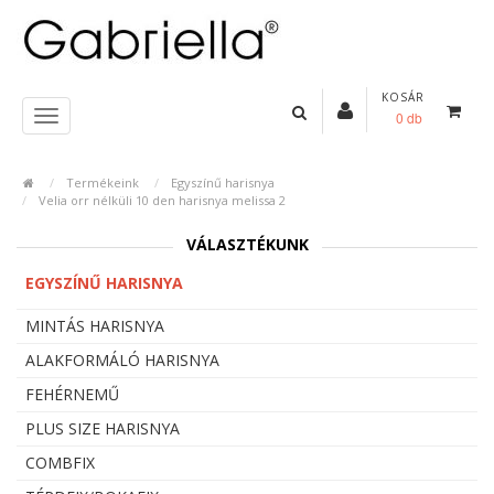
KOSÁR
0 db
Termékeink
Egyszínű harisnya
Velia orr nélküli 10 den harisnya melissa 2
VÁLASZTÉKUNK
EGYSZÍNŰ HARISNYA
MINTÁS HARISNYA
ALAKFORMÁLÓ HARISNYA
FEHÉRNEMŰ
PLUS SIZE HARISNYA
COMBFIX