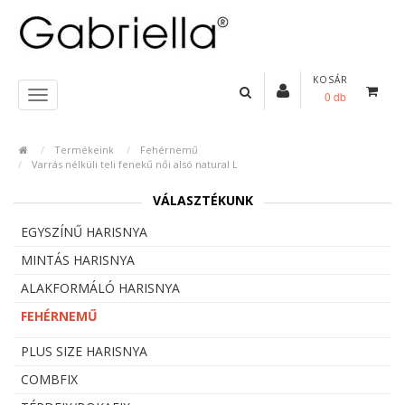
KOSÁR
0 db
Termékeink
Fehérnemű
Varrás nélküli teli fenekű női alsó natural L
VÁLASZTÉKUNK
EGYSZÍNŰ HARISNYA
MINTÁS HARISNYA
ALAKFORMÁLÓ HARISNYA
FEHÉRNEMŰ
PLUS SIZE HARISNYA
COMBFIX