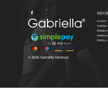
INFO
Fizetés
Szállítás
Általáno
Adatkeze
Elállás 
© 2026 Gabriella Harisnya