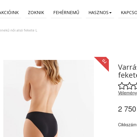
AKCIÓINK
ZOKNIK
FEHÉRNEMŰ
HASZNOS
KAPCS
fenekű női alsó fekete L
ÚJ
Varrá
feket
Vélemény
2 750
Cikkszám