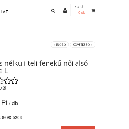
KOSÁR
OLAT
0 db
« ELŐZŐ
KÖVETKEZŐ »
s nélküli teli fenekű női alsó
e L
 (0)
 Ft
/ db
: 8690-5203