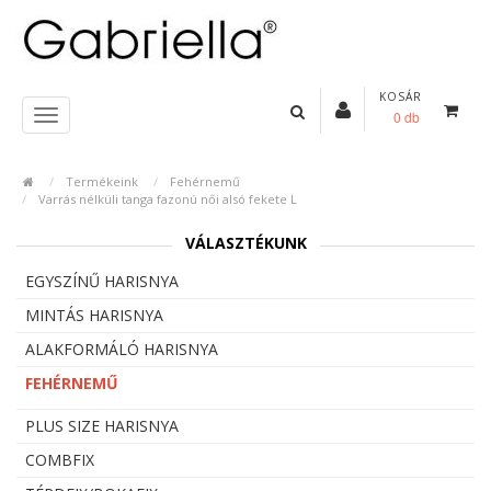
KOSÁR
0 db
Termékeink
Fehérnemű
Varrás nélküli tanga fazonú női alsó fekete L
VÁLASZTÉKUNK
EGYSZÍNŰ HARISNYA
MINTÁS HARISNYA
ALAKFORMÁLÓ HARISNYA
FEHÉRNEMŰ
PLUS SIZE HARISNYA
COMBFIX