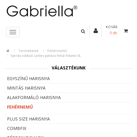
KOSÁR
0 db
Termékeink
Fehérnemű
Varrás nélküli széles pántos felső fekete XL
VÁLASZTÉKUNK
EGYSZÍNŰ HARISNYA
MINTÁS HARISNYA
ALAKFORMÁLÓ HARISNYA
FEHÉRNEMŰ
PLUS SIZE HARISNYA
COMBFIX