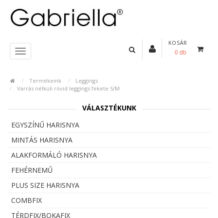
KOSÁR
0 db
Termékeink
Leggings
Varrás nélküli rövid leggings fekete S/M
VÁLASZTÉKUNK
EGYSZÍNŰ HARISNYA
MINTÁS HARISNYA
ALAKFORMÁLÓ HARISNYA
FEHÉRNEMŰ
PLUS SIZE HARISNYA
COMBFIX
TÉRDFIX/BOKAFIX