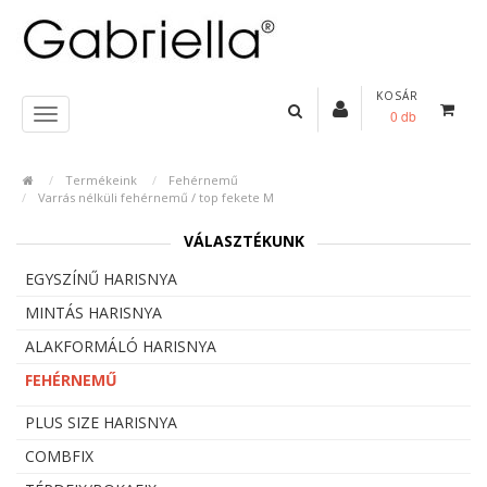
KOSÁR
0 db
Termékeink
Fehérnemű
Varrás nélküli fehérnemű / top fekete M
VÁLASZTÉKUNK
EGYSZÍNŰ HARISNYA
MINTÁS HARISNYA
ALAKFORMÁLÓ HARISNYA
FEHÉRNEMŰ
PLUS SIZE HARISNYA
COMBFIX