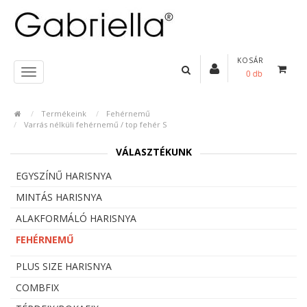
KOSÁR
0 db
Termékeink
Fehérnemű
Varrás nélküli fehérnemű / top fehér S
VÁLASZTÉKUNK
EGYSZÍNŰ HARISNYA
MINTÁS HARISNYA
ALAKFORMÁLÓ HARISNYA
FEHÉRNEMŰ
PLUS SIZE HARISNYA
COMBFIX