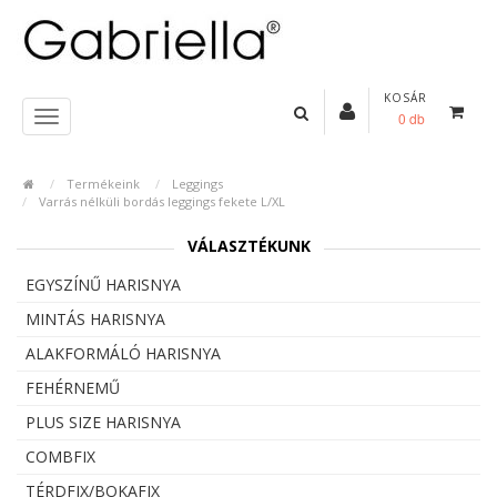
KOSÁR
0 db
Termékeink
Leggings
Varrás nélküli bordás leggings fekete L/XL
VÁLASZTÉKUNK
EGYSZÍNŰ HARISNYA
MINTÁS HARISNYA
ALAKFORMÁLÓ HARISNYA
FEHÉRNEMŰ
PLUS SIZE HARISNYA
COMBFIX
TÉRDFIX/BOKAFIX