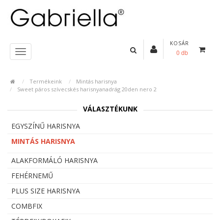
KOSÁR
0 db
Termékeink
Mintás harisnya
Sweet páros szívecskés harisnyanadrág 20den nero 2
VÁLASZTÉKUNK
EGYSZÍNŰ HARISNYA
MINTÁS HARISNYA
ALAKFORMÁLÓ HARISNYA
FEHÉRNEMŰ
PLUS SIZE HARISNYA
COMBFIX