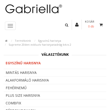
KOSÁR
0 db
Termékeink
Egyszínű harisnya
Supreme 20den exkluzív harisnyanadrág bézs 2
VÁLASZTÉKUNK
EGYSZÍNŰ HARISNYA
MINTÁS HARISNYA
ALAKFORMÁLÓ HARISNYA
FEHÉRNEMŰ
PLUS SIZE HARISNYA
COMBFIX