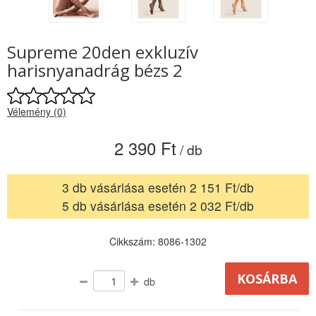
Supreme 20den exkluzív
harisnyanadrág bézs 2
Vélemény (0)
2 390 Ft
/ db
3 db vásárlása esetén 2 151 Ft/db
5 db vásárlása esetén 2 032 Ft/db
Cikkszám: 8086-1302
db