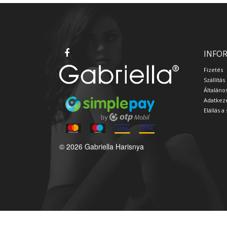
INFO
Fizetés
Szállítás
Általáno
Adatkeze
Elállás 
© 2026 Gabriella Harisnya