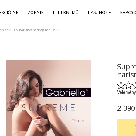
AKCIÓINK
ZOKNIK
FEHÉRNEMŰ
HASZNOS
KAPCS
n exkluzív harisnyanadrág melisa 3
Supre
haris
Vélemény
2 390