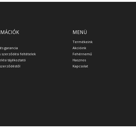
RMÁCIÓK
MENÜ
Termékeink
 és garancia
Akcióink
s szerződési feltételek
Fehérnemű
lési tájékoztató
Hasznos
a szerződéstől
Kapcsolat