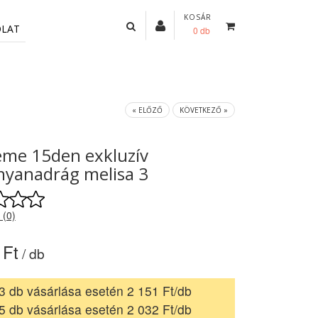
KOSÁR
OLAT
0 db
« ELŐZŐ
KÖVETKEZŐ »
me 15den exkluzív
nyanadrág melisa 3
 (0)
 Ft
/ db
3 db vásárlása esetén 2 151 Ft/db
5 db vásárlása esetén 2 032 Ft/db