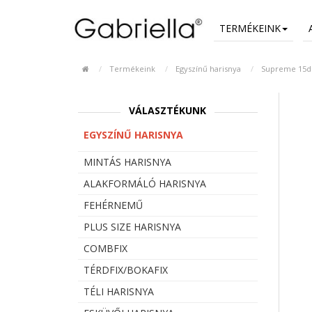
TERMÉKEINK
Termékeink
Egyszínű harisnya
Supreme 15de
VÁLASZTÉKUNK
EGYSZÍNŰ HARISNYA
MINTÁS HARISNYA
ALAKFORMÁLÓ HARISNYA
FEHÉRNEMŰ
PLUS SIZE HARISNYA
COMBFIX
TÉRDFIX/BOKAFIX
TÉLI HARISNYA