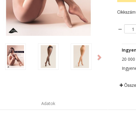
Cikkszám
ious
Next
Ingyen
20 000 F
Ingyene
Össze
Adatok