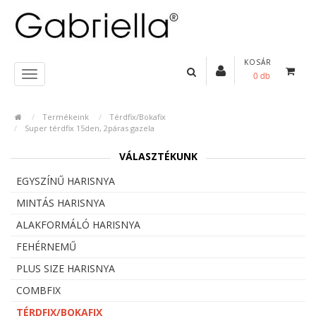
KOSÁR
0 db
Termékeink
Térdfix/Bokafix
Super térdfix 15den, 2páras gazela
VÁLASZTÉKUNK
EGYSZÍNŰ HARISNYA
MINTÁS HARISNYA
ALAKFORMÁLÓ HARISNYA
FEHÉRNEMŰ
PLUS SIZE HARISNYA
COMBFIX
TÉRDFIX/BOKAFIX