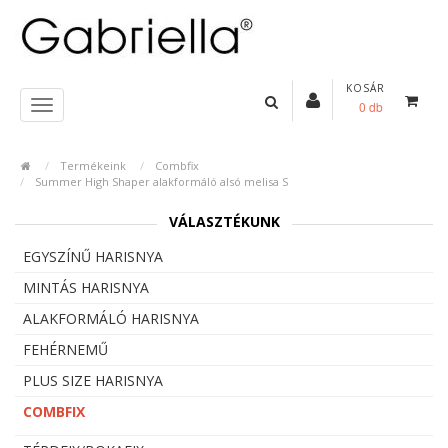
KOSÁR
0 db
Termékeink
Combfix
Summer High Shaper alakformáló alsó melisa S
VÁLASZTÉKUNK
EGYSZÍNŰ HARISNYA
MINTÁS HARISNYA
ALAKFORMÁLÓ HARISNYA
FEHÉRNEMŰ
PLUS SIZE HARISNYA
COMBFIX