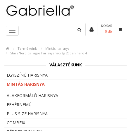
KOSÁR
0 db
Termékeink
Mintás harisnya
Stars Nero csillagos harisnyanadrág 20den nero 4
VÁLASZTÉKUNK
EGYSZÍNŰ HARISNYA
MINTÁS HARISNYA
ALAKFORMÁLÓ HARISNYA
FEHÉRNEMŰ
PLUS SIZE HARISNYA
COMBFIX