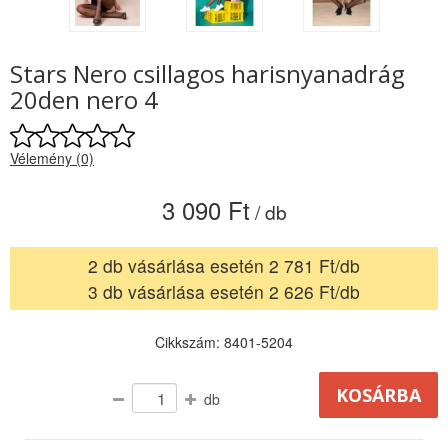
Stars Nero csillagos harisnyanadrág
20den nero 4
Vélemény (0)
3 090 Ft
/ db
2 db vásárlása esetén 2 781 Ft/db
3 db vásárlása esetén 2 626 Ft/db
Cikkszám: 8401-5204
db