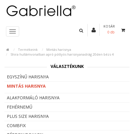
KOSÁR
0 db
Termékeink
Mintás harisnya
Shira hullámvonalban apró pöttyös harisnyanadrág 20den bézs 4
VÁLASZTÉKUNK
EGYSZÍNŰ HARISNYA
MINTÁS HARISNYA
ALAKFORMÁLÓ HARISNYA
FEHÉRNEMŰ
PLUS SIZE HARISNYA
COMBFIX