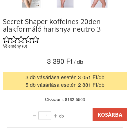
Secret Shaper koffeines 20den
alakformáló harisnya neutro 3
Vélemény (0)
3 390 Ft
/ db
3 db vásárlása esetén 3 051 Ft/db
5 db vásárlása esetén 2 881 Ft/db
Cikkszám: 8162-5503
db