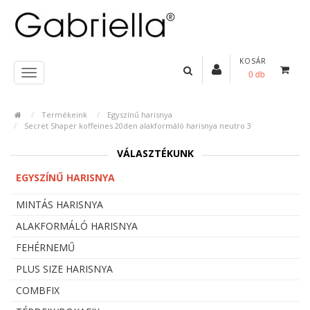
KOSÁR
0 db
Termékeink
Egyszínű harisnya
Secret Shaper koffeines 20den alakformáló harisnya neutro 3
VÁLASZTÉKUNK
EGYSZÍNŰ HARISNYA
MINTÁS HARISNYA
ALAKFORMÁLÓ HARISNYA
FEHÉRNEMŰ
PLUS SIZE HARISNYA
COMBFIX