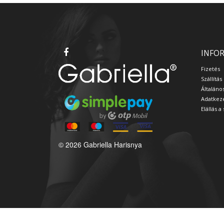
INFO
Fizetés
Szállítás
Általáno
Adatkeze
Elállás 
© 2026 Gabriella Harisnya