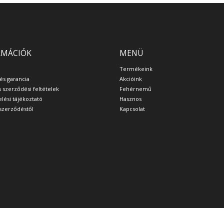
RMÁCIÓK
MENÜ
Termékeink
 és garancia
Akcióink
s szerződési feltételek
Fehérnemű
lési tájékoztató
Hasznos
a szerződéstől
Kapcsolat