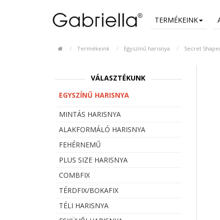
TERMÉKEINK
Termékeink
Egyszínű harisnya
Secret Shaper
VÁLASZTÉKUNK
EGYSZÍNŰ HARISNYA
MINTÁS HARISNYA
ALAKFORMÁLÓ HARISNYA
FEHÉRNEMŰ
PLUS SIZE HARISNYA
COMBFIX
TÉRDFIX/BOKAFIX
TÉLI HARISNYA