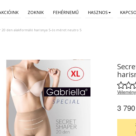
AKCIÓINK
ZOKNIK
FEHÉRNEMŰ
HASZNOS
KAPCS
 20 den alakformáló harisnya 5-ös méret neutro 5
Secre
haris
Vélemény
3 790