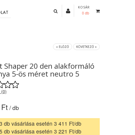
KOSÁR
OLAT
0 db
« ELŐZŐ
KÖVETKEZŐ »
t Shaper 20 den alakformáló
nya 5-ös méret neutro 5
 (0)
 Ft
/ db
3 db vásárlása esetén 3 411 Ft/db
5 db vásárlása esetén 3 221 Ft/db