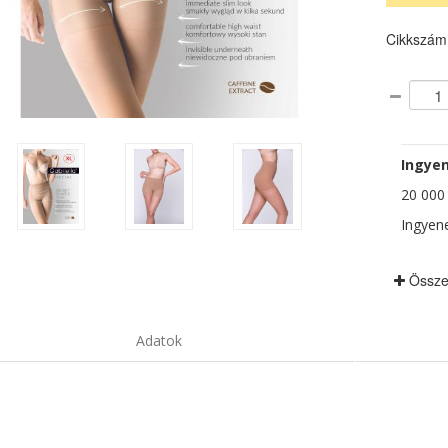
Cikkszám
Ingyen
20 000 F
Ingyene
Össze
Adatok