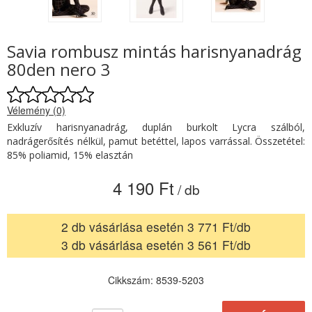
Savia rombusz mintás harisnyanadrág
80den nero 3
Vélemény (0)
Exkluzív harisnyanadrág, duplán burkolt Lycra szálból,
nadrágerősítés nélkül, pamut betéttel, lapos varrással. Összetétel:
85% poliamid, 15% elasztán
4 190 Ft
/ db
2 db vásárlása esetén 3 771 Ft/db
3 db vásárlása esetén 3 561 Ft/db
Cikkszám: 8539-5203