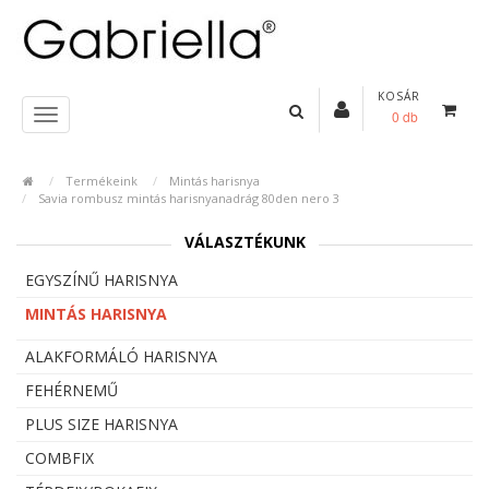
KOSÁR
0 db
Termékeink
Mintás harisnya
Savia rombusz mintás harisnyanadrág 80den nero 3
VÁLASZTÉKUNK
EGYSZÍNŰ HARISNYA
MINTÁS HARISNYA
ALAKFORMÁLÓ HARISNYA
FEHÉRNEMŰ
PLUS SIZE HARISNYA
COMBFIX