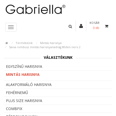
KOSÁR
0 db
Termékeink
Mintás harisnya
Savia rombusz mintás harisnyanadrág 80den nero 2
VÁLASZTÉKUNK
EGYSZÍNŰ HARISNYA
MINTÁS HARISNYA
ALAKFORMÁLÓ HARISNYA
FEHÉRNEMŰ
PLUS SIZE HARISNYA
COMBFIX