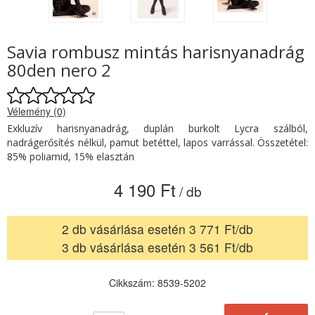
Savia rombusz mintás harisnyanadrág
80den nero 2
Vélemény (0)
Exkluzív harisnyanadrág, duplán burkolt Lycra szálból,
nadrágerősítés nélkül, pamut betéttel, lapos varrással. Összetétel:
85% poliamid, 15% elasztán
4 190 Ft
/ db
2 db vásárlása esetén 3 771 Ft/db
3 db vásárlása esetén 3 561 Ft/db
Cikkszám: 8539-5202