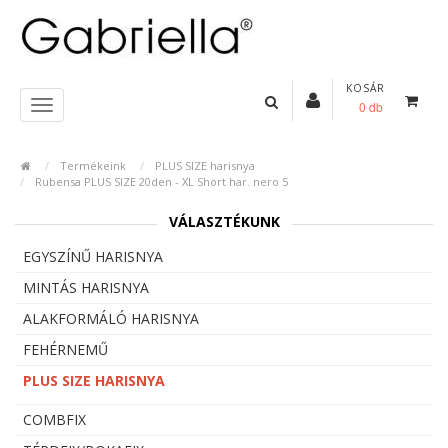
KOSÁR
0 db
Termékeink
PLUS SIZE harisnya
Rubensa PLUS SIZE 20den - XL Short har. nero 5
VÁLASZTÉKUNK
EGYSZÍNŰ HARISNYA
MINTÁS HARISNYA
ALAKFORMÁLÓ HARISNYA
FEHÉRNEMŰ
PLUS SIZE HARISNYA
COMBFIX