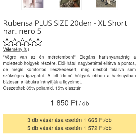
Rubensa PLUS SIZE 20den - XL Short
har. nero 5
Vélemény (0)
"Végre van az én méretemben!" Elegáns harisnyanadrág a
molettebb hölgyek részére. Elől-hátul nagybetéttel ellátva a pontos,
de mégis komfortos illeszkedésért, még ülésből felállva sem
szükséges igazgatni. A telt idomú hölgyek ebben a harisnyában
biztosan a lábukra irányítják a figyelmet.
Összetétel: 85% poliamid, 15% elasztán
1 850 Ft
/ db
3 db vásárlása esetén 1 665 Ft/db
5 db vásárlása esetén 1 572 Ft/db