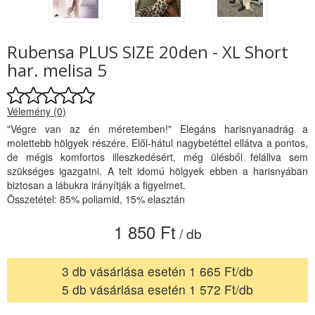
Rubensa PLUS SIZE 20den - XL Short
har. melisa 5
Vélemény (0)
"Végre van az én méretemben!" Elegáns harisnyanadrág a
molettebb hölgyek részére. Elől-hátul nagybetéttel ellátva a pontos,
de mégis komfortos illeszkedésért, még ülésből felállva sem
szükséges igazgatni. A telt idomú hölgyek ebben a harisnyában
biztosan a lábukra irányítják a figyelmet.
Összetétel: 85% poliamid, 15% elasztán
1 850 Ft
/ db
3 db vásárlása esetén 1 665 Ft/db
5 db vásárlása esetén 1 572 Ft/db