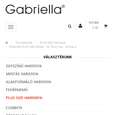
KOSÁR
0 db
Termékeink
PLUS SIZE harisnya
Rubensa PLUS SIZE 20den - XL Short har. melisa 5
VÁLASZTÉKUNK
EGYSZÍNŰ HARISNYA
MINTÁS HARISNYA
ALAKFORMÁLÓ HARISNYA
FEHÉRNEMŰ
PLUS SIZE HARISNYA
COMBFIX