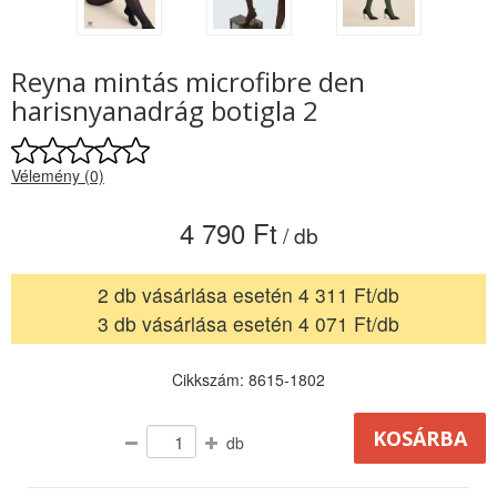
Reyna mintás microfibre den
harisnyanadrág botigla 2
Vélemény (0)
4 790 Ft
/ db
2 db vásárlása esetén 4 311 Ft/db
3 db vásárlása esetén 4 071 Ft/db
Cikkszám: 8615-1802
db