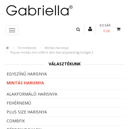
KOSÁR
0 db
Termékeink
Mintás harisnya
Reyna mintás microfibre den harisnyanadrág botigla 2
VÁLASZTÉKUNK
EGYSZÍNŰ HARISNYA
MINTÁS HARISNYA
ALAKFORMÁLÓ HARISNYA
FEHÉRNEMŰ
PLUS SIZE HARISNYA
COMBFIX