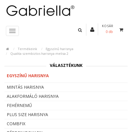
KOSÁR
0 db
Termékeink
Egyszínű harisnya
Qualita szembiztos harisnya melisa 2
VÁLASZTÉKUNK
EGYSZÍNŰ HARISNYA
MINTÁS HARISNYA
ALAKFORMÁLÓ HARISNYA
FEHÉRNEMŰ
PLUS SIZE HARISNYA
COMBFIX