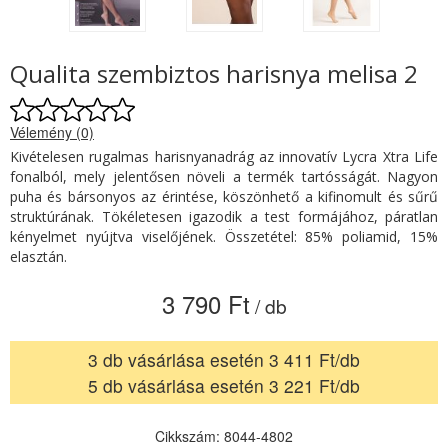
Qualita szembiztos harisnya melisa 2
Vélemény (0)
Kivételesen rugalmas harisnyanadrág az innovatív Lycra Xtra Life
fonalból, mely jelentősen növeli a termék tartósságát. Nagyon
puha és bársonyos az érintése, köszönhető a kifinomult és sűrű
struktúrának. Tökéletesen igazodik a test formájához, páratlan
kényelmet nyújtva viselőjének. Összetétel: 85% poliamid, 15%
elasztán.
3 790 Ft
/ db
3 db vásárlása esetén 3 411 Ft/db
5 db vásárlása esetén 3 221 Ft/db
Cikkszám: 8044-4802