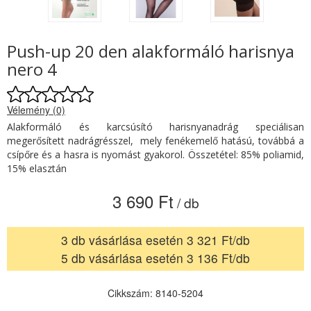
Push-up 20 den alakformáló harisnya
nero 4
Vélemény (0)
Alakformáló és karcsúsító harisnyanadrág speciálisan
megerősített nadrágrésszel, mely fenékemelő hatású, továbbá a
csípőre és a hasra is nyomást gyakorol. Összetétel: 85% poliamid,
15% elasztán
3 690 Ft
/ db
3 db vásárlása esetén 3 321 Ft/db
5 db vásárlása esetén 3 136 Ft/db
Cikkszám: 8140-5204