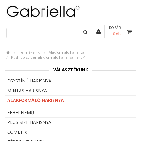
KOSÁR
0 db
Termékeink
Alakformáló harisnya
Push-up 20 den alakformáló harisnya nero 4
VÁLASZTÉKUNK
EGYSZÍNŰ HARISNYA
MINTÁS HARISNYA
ALAKFORMÁLÓ HARISNYA
FEHÉRNEMŰ
PLUS SIZE HARISNYA
COMBFIX