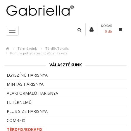
KOSÁR
0 db
Termékeink
Térdfix/Bokafix
Puntina pöttyös térdfix 20den fekete
VÁLASZTÉKUNK
EGYSZÍNŰ HARISNYA
MINTÁS HARISNYA
ALAKFORMÁLÓ HARISNYA
FEHÉRNEMŰ
PLUS SIZE HARISNYA
COMBFIX
TÉRDFIX/BOKAFIX