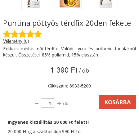
Puntina pöttyös térdfix 20den fekete
Vélemény (0)
Exkluzív mintás női térdfix. Valódi Lycra és poliamid fonalakból
készült Összetétel: 85% poliamid, 15% elasztán
1 390 Ft
/ db
Cikkszám: 8933-5200
db
Ingyenes kiszállítás 20 000 Ft felett!
20 000 Ft-ig a szállítás díja 990 Ft-tól!