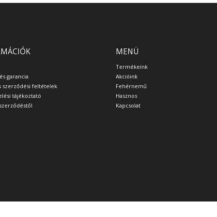
RMÁCIÓK
MENÜ
Termékeink
 és garancia
Akcióink
s szerződési feltételek
Fehérnemű
lési tájékoztató
Hasznos
a szerződéstől
Kapcsolat