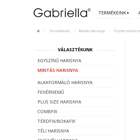
TERMÉKEINK
Termékeink
Mintás harisnya
Pryma mintás m
VÁLASZTÉKUNK
EGYSZÍNŰ HARISNYA
MINTÁS HARISNYA
ALAKFORMÁLÓ HARISNYA
FEHÉRNEMŰ
PLUS SIZE HARISNYA
COMBFIX
TÉRDFIX/BOKAFIX
TÉLI HARISNYA