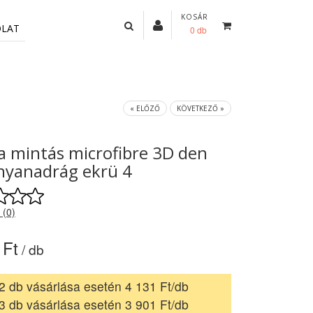
KOSÁR
OLAT
0 db
« ELŐZŐ
KÖVETKEZŐ »
 mintás microfibre 3D den
nyanadrág ekrü 4
 (0)
 Ft
/ db
2 db vásárlása esetén 4 131 Ft/db
3 db vásárlása esetén 3 901 Ft/db