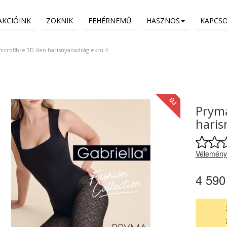
AKCIÓINK
ZOKNIK
FEHÉRNEMŰ
HASZNOS
KAPCS
icrofibre 3D den harisnyanadrág ekrü 4
ÚJ
Pryma
haris
Vélemény
4 590