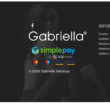
INFO
Fizetés
Szállítás
Általáno
Adatkeze
Elállás 
© 2026 Gabriella Harisnya