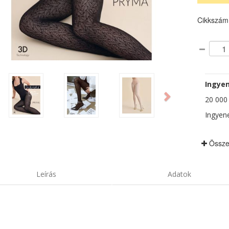
Cikkszám
ious
Next
Ingyen
20 000 F
Ingyene
Össze
Leírás
Adatok