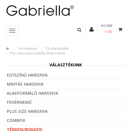
KOSÁR
0 db
Termékeink
Térdfix/Bokafix
Peri köröcskés bokafix 20den fehér
VÁLASZTÉKUNK
EGYSZÍNŰ HARISNYA
MINTÁS HARISNYA
ALAKFORMÁLÓ HARISNYA
FEHÉRNEMŰ
PLUS SIZE HARISNYA
COMBFIX
TÉRDFIX/BOKAFIX