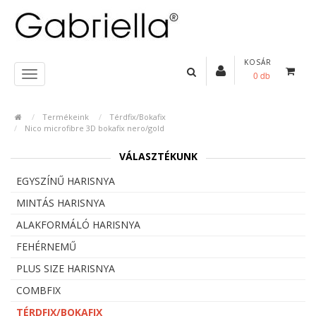
KOSÁR
0 db
Termékeink
Térdfix/Bokafix
Nico microfibre 3D bokafix nero/gold
VÁLASZTÉKUNK
EGYSZÍNŰ HARISNYA
MINTÁS HARISNYA
ALAKFORMÁLÓ HARISNYA
FEHÉRNEMŰ
PLUS SIZE HARISNYA
COMBFIX
TÉRDFIX/BOKAFIX