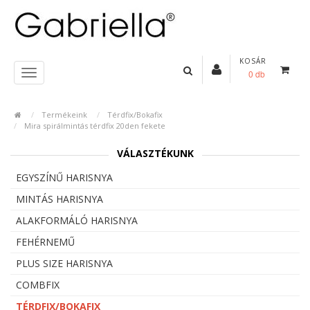
KOSÁR
0 db
Termékeink
Térdfix/Bokafix
Mira spirálmintás térdfix 20den fekete
VÁLASZTÉKUNK
EGYSZÍNŰ HARISNYA
MINTÁS HARISNYA
ALAKFORMÁLÓ HARISNYA
FEHÉRNEMŰ
PLUS SIZE HARISNYA
COMBFIX
TÉRDFIX/BOKAFIX