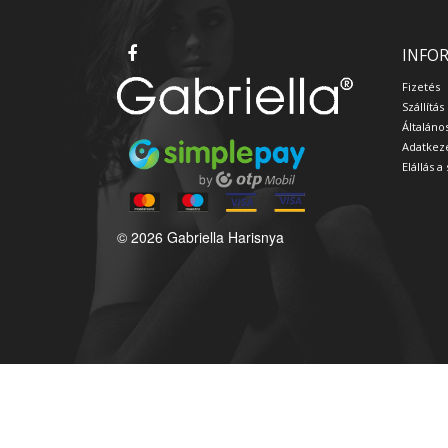
INFO
Fizetés
Szállítás
Általáno
Adatkeze
Elállás 
© 2026 Gabriella Harisnya