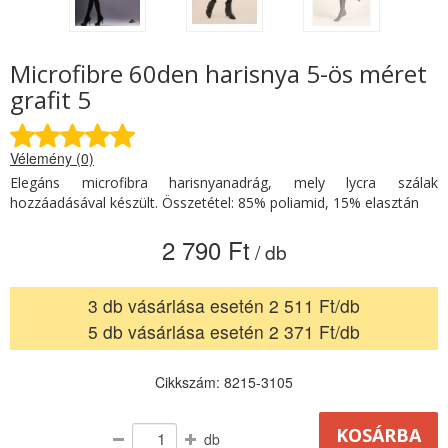
Microfibre 60den harisnya 5-ös méret
grafit 5
Vélemény (0)
Elegáns microfibra harisnyanadrág, mely lycra szálak
hozzáadásával készült. Összetétel: 85% poliamid, 15% elasztán
2 790 Ft
/ db
3 db vásárlása esetén 2 511 Ft/db
5 db vásárlása esetén 2 371 Ft/db
Cikkszám: 8215-3105
db