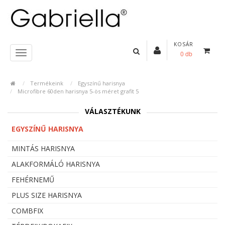
KOSÁR
0 db
Termékeink
Egyszínű harisnya
Microfibre 60den harisnya 5-ös méret grafit 5
VÁLASZTÉKUNK
EGYSZÍNŰ HARISNYA
MINTÁS HARISNYA
ALAKFORMÁLÓ HARISNYA
FEHÉRNEMŰ
PLUS SIZE HARISNYA
COMBFIX