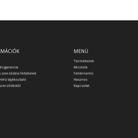
RMÁCIÓK
MENÜ
Termékeink
 és garancia
Akcióink
s szerződési feltételek
Fehérnemű
lési tájékoztató
Hasznos
a szerződéstől
Kapcsolat