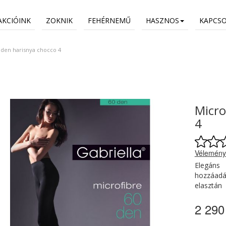
AKCIÓINK
ZOKNIK
FEHÉRNEMŰ
HASZNOS
KAPCS
 den harisnya chocco 4
Micro
4
Vélemény
Elegáns 
hozzáadá
elasztán
2 290