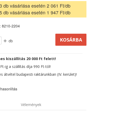
3 db vásárlása esetén 2 061 Ft/db
5 db vásárlása esetén 1 947 Ft/db
: 8210-2204
db
es kiszállítás 20 000 Ft felett!
t-ig a szállítás díja 990 Ft-tól!
s átvétel budapesti raktárunkban (IV. kerület)!
hasonlítás
Vélemények