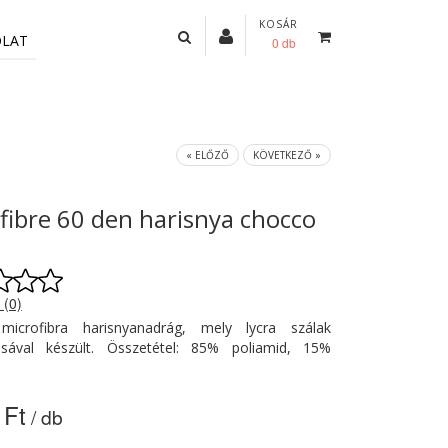
KOSÁR
OLAT
0 db
« ELŐZŐ
KÖVETKEZŐ »
fibre 60 den harisnya chocco
 (0)
microfibra harisnyanadrág, mely lycra szálak
sával készült. Összetétel: 85% poliamid, 15%
 Ft
/ db