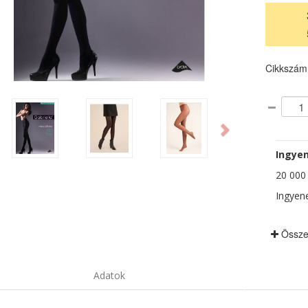
Cikkszám
ious
Next
Ingyen
20 000 F
Ingyene
Össze
Adatok