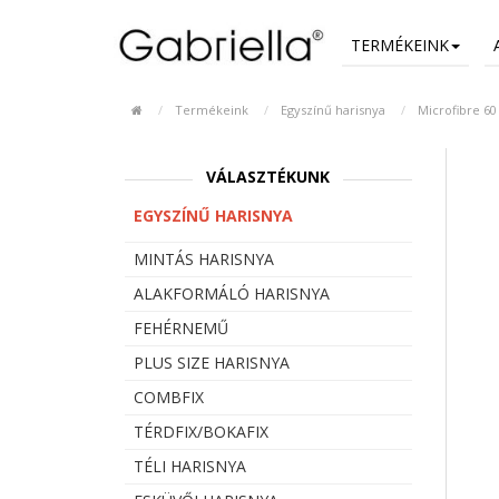
TERMÉKEINK
Termékeink
Egyszínű harisnya
Microfibre 60
VÁLASZTÉKUNK
EGYSZÍNŰ HARISNYA
MINTÁS HARISNYA
ALAKFORMÁLÓ HARISNYA
FEHÉRNEMŰ
PLUS SIZE HARISNYA
COMBFIX
TÉRDFIX/BOKAFIX
TÉLI HARISNYA