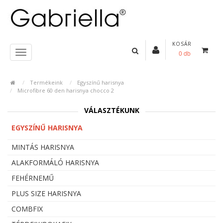
KOSÁR
0 db
Termékeink
Egyszínű harisnya
Microfibre 60 den harisnya chocco 2
VÁLASZTÉKUNK
EGYSZÍNŰ HARISNYA
MINTÁS HARISNYA
ALAKFORMÁLÓ HARISNYA
FEHÉRNEMŰ
PLUS SIZE HARISNYA
COMBFIX