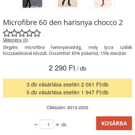
Microfibre 60 den harisnya chocco 2
Vélemény (0)
Elegáns microfibra harisnyanadrág, mely lycra szálak
hozzáadásával készült. Összetétel: 85% poliamid, 15% elasztán
2 290 Ft
/ db
3 db vásárlása esetén 2 061 Ft/db
5 db vásárlása esetén 1 947 Ft/db
Cikkszám: 8210-2202
db