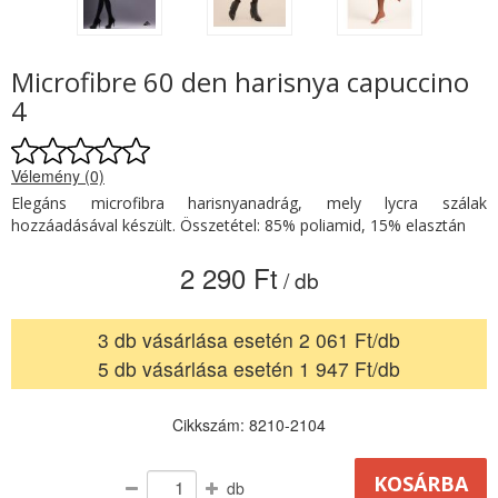
Microfibre 60 den harisnya capuccino
4
Vélemény (0)
Elegáns microfibra harisnyanadrág, mely lycra szálak
hozzáadásával készült. Összetétel: 85% poliamid, 15% elasztán
2 290 Ft
/ db
3 db vásárlása esetén 2 061 Ft/db
5 db vásárlása esetén 1 947 Ft/db
Cikkszám: 8210-2104
db