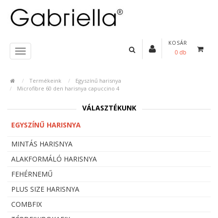
KOSÁR
0 db
Termékeink
Egyszínű harisnya
Microfibre 60 den harisnya capuccino 4
VÁLASZTÉKUNK
EGYSZÍNŰ HARISNYA
MINTÁS HARISNYA
ALAKFORMÁLÓ HARISNYA
FEHÉRNEMŰ
PLUS SIZE HARISNYA
COMBFIX