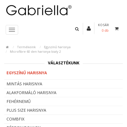
KOSÁR
0 db
Termékeink
Egyszínű harisnya
Microfibre 60 den harisnya bialy 2
VÁLASZTÉKUNK
EGYSZÍNŰ HARISNYA
MINTÁS HARISNYA
ALAKFORMÁLÓ HARISNYA
FEHÉRNEMŰ
PLUS SIZE HARISNYA
COMBFIX