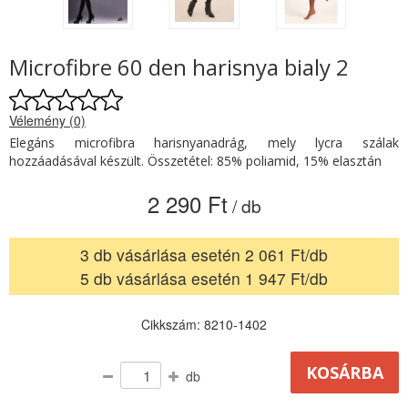
Microfibre 60 den harisnya bialy 2
Vélemény (0)
Elegáns microfibra harisnyanadrág, mely lycra szálak
hozzáadásával készült. Összetétel: 85% poliamid, 15% elasztán
2 290 Ft
/ db
3 db vásárlása esetén 2 061 Ft/db
5 db vásárlása esetén 1 947 Ft/db
Cikkszám: 8210-1402
db