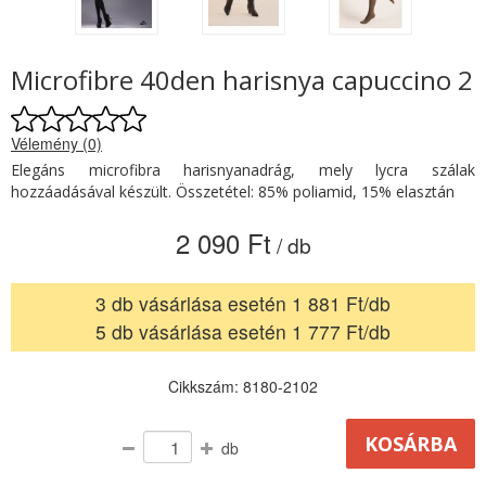
Microfibre 40den harisnya capuccino 2
Vélemény (0)
Elegáns microfibra harisnyanadrág, mely lycra szálak
hozzáadásával készült. Összetétel: 85% poliamid, 15% elasztán
2 090 Ft
/ db
3 db vásárlása esetén 1 881 Ft/db
5 db vásárlása esetén 1 777 Ft/db
Cikkszám: 8180-2102
db