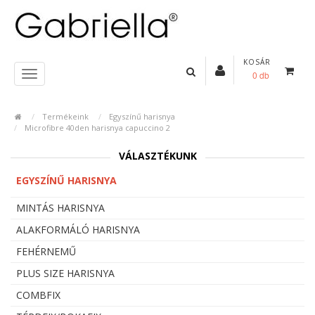
KOSÁR
0 db
Termékeink
Egyszínű harisnya
Microfibre 40den harisnya capuccino 2
VÁLASZTÉKUNK
EGYSZÍNŰ HARISNYA
MINTÁS HARISNYA
ALAKFORMÁLÓ HARISNYA
FEHÉRNEMŰ
PLUS SIZE HARISNYA
COMBFIX