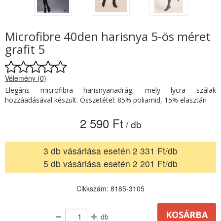
Microfibre 40den harisnya 5-ös méret
grafit 5
Vélemény (0)
Elegáns microfibra harisnyanadrág, mely lycra szálak
hozzáadásával készült. Összetétel: 85% poliamid, 15% elasztán
2 590 Ft
/ db
3 db vásárlása esetén 2 331 Ft/db
5 db vásárlása esetén 2 201 Ft/db
Cikkszám: 8185-3105
db