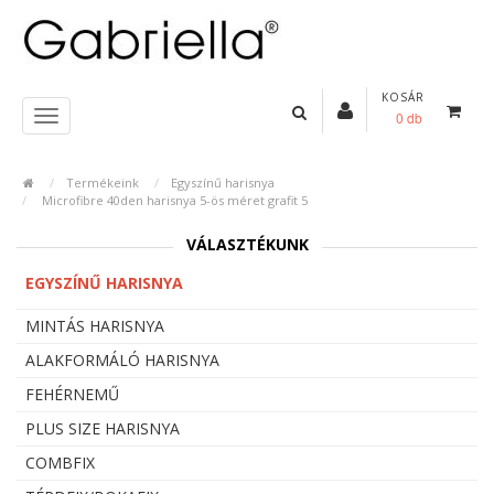
KOSÁR
0 db
Termékeink
Egyszínű harisnya
Microfibre 40den harisnya 5-ös méret grafit 5
VÁLASZTÉKUNK
EGYSZÍNŰ HARISNYA
MINTÁS HARISNYA
ALAKFORMÁLÓ HARISNYA
FEHÉRNEMŰ
PLUS SIZE HARISNYA
COMBFIX