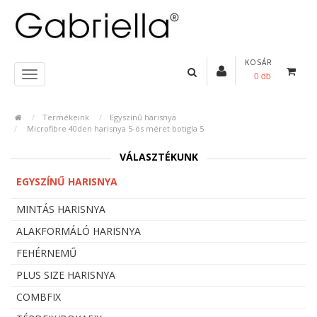
KOSÁR
0 db
Termékeink
Egyszínű harisnya
Microfibre 40den harisnya 5-ös méret botigla 5
VÁLASZTÉKUNK
EGYSZÍNŰ HARISNYA
MINTÁS HARISNYA
ALAKFORMÁLÓ HARISNYA
FEHÉRNEMŰ
PLUS SIZE HARISNYA
COMBFIX