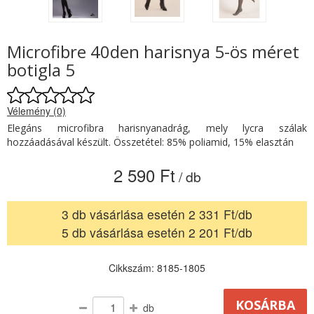
Microfibre 40den harisnya 5-ös méret
botigla 5
Vélemény (0)
Elegáns microfibra harisnyanadrág, mely lycra szálak
hozzáadásával készült. Összetétel: 85% poliamid, 15% elasztán
2 590 Ft
/ db
3 db vásárlása esetén 2 331 Ft/db
5 db vásárlása esetén 2 201 Ft/db
Cikkszám: 8185-1805
db