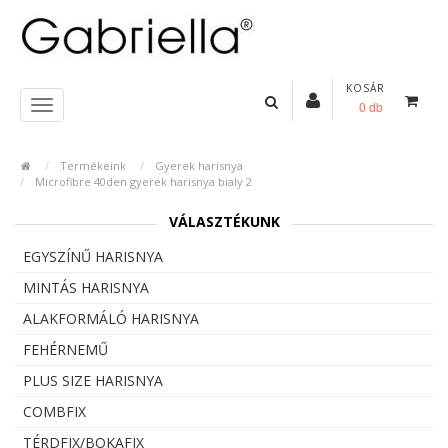
KOSÁR
0 db
Termékeink
Gyerek harisnya
Microfibre 40den gyerek harisnya bialy 2
VÁLASZTÉKUNK
EGYSZÍNŰ HARISNYA
MINTÁS HARISNYA
ALAKFORMÁLÓ HARISNYA
FEHÉRNEMŰ
PLUS SIZE HARISNYA
COMBFIX
TÉRDFIX/BOKAFIX