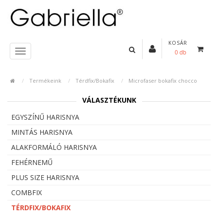
KOSÁR
0 db
Termékeink
Térdfix/Bokafix
Microfaser bokafix chocco
VÁLASZTÉKUNK
EGYSZÍNŰ HARISNYA
MINTÁS HARISNYA
ALAKFORMÁLÓ HARISNYA
FEHÉRNEMŰ
PLUS SIZE HARISNYA
COMBFIX
TÉRDFIX/BOKAFIX