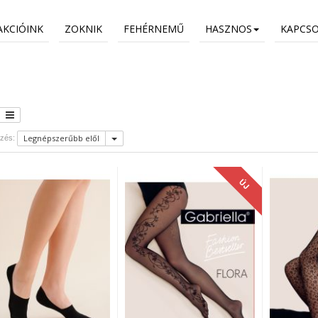
AKCIÓINK
ZOKNIK
FEHÉRNEMŰ
HASZNOS
KAPCS
Legnépszerűbb elől
zés:
ÚJ