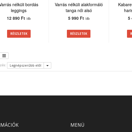
Varrás nélküli bordás
Varrás nélküli alakformáló
Kabaret
leggings
tanga női alsó
har
12 890 Ft
5 990 Ft
5
/db
/db
RÉSZLETEK
RÉSZLETEK
Legnépszerűbb elől
zés:
RMÁCIÓK
MENÜ