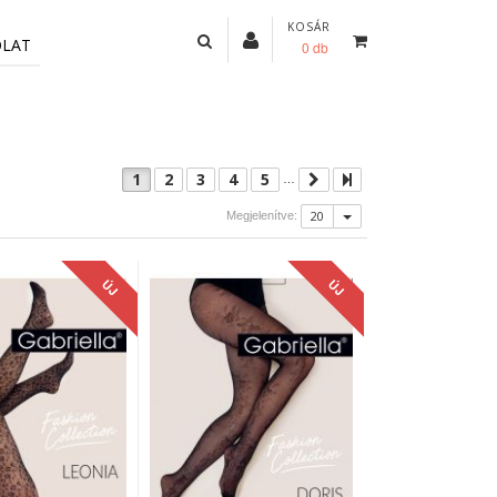
KOSÁR
OLAT
0 db
1
2
3
4
5
…
20
Megjelenítve:
ÚJ
ÚJ