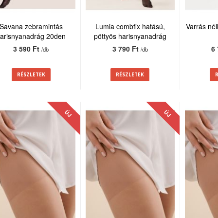
Savana zebramintás
Lumia combfix hatású,
Varrás nél
arisnyanadrág 20den
pöttyös harisnyanadrág
20den
3 590 Ft
3 790 Ft
6
/db
/db
RÉSZLETEK
RÉSZLETEK
ÚJ
ÚJ