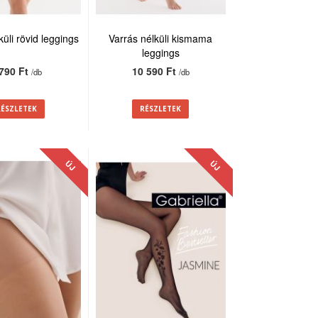
küli rövid leggings
Varrás nélküli kismama
leggings
 790 Ft
10 590 Ft
/db
/db
RÉSZLETEK
RÉSZLETEK
ÚJ
ÚJ