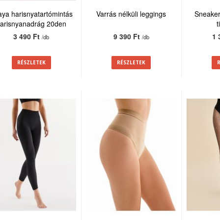
ya harisnyatartómintás
Varrás nélküli leggings
Sneaker
arisnyanadrág 20den
t
3 490 Ft
9 390 Ft
1 
/db
/db
RÉSZLETEK
RÉSZLETEK