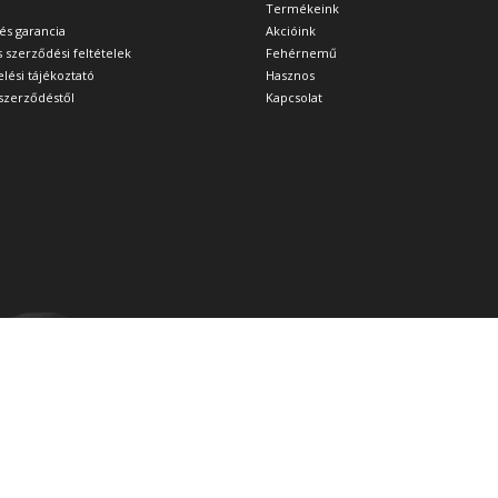
Termékeink
 és garancia
Akcióink
s szerződési feltételek
Fehérnemű
lési tájékoztató
Hasznos
a szerződéstől
Kapcsolat