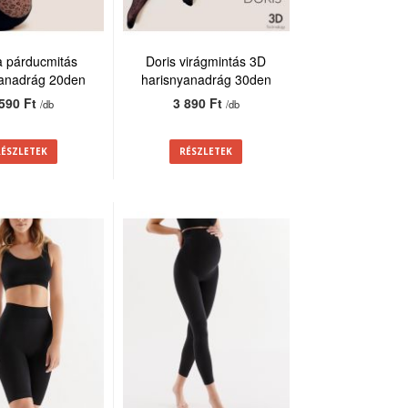
a párducmitás
Doris virágmintás 3D
yanadrág 20den
harisnyanadrág 30den
 590 Ft
3 890 Ft
/db
/db
RÉSZLETEK
RÉSZLETEK