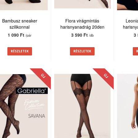
Bambusz sneaker
Flora virágmintás
Leoni
szilikonnal
harisnyanadrág 20den
harisn
1 090 Ft
3 590 Ft
3
/pár
/db
RÉSZLETEK
RÉSZLETEK
ÚJ
ÚJ