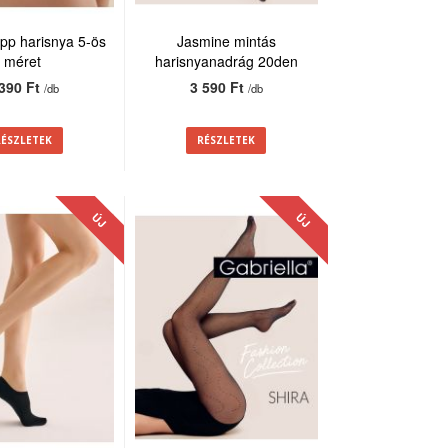
repp harisnya 5-ös
Jasmine mintás
méret
harisnyanadrág 20den
 390 Ft
3 590 Ft
/db
/db
RÉSZLETEK
RÉSZLETEK
ÚJ
ÚJ