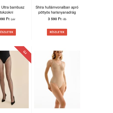
 Ultra bambusz
Shira hullámvonalban apró
itokzokni
pöttyös harisnyanadrág
20den
390 Ft
3 590 Ft
/pár
/db
RÉSZLETEK
RÉSZLETEK
ÚJ