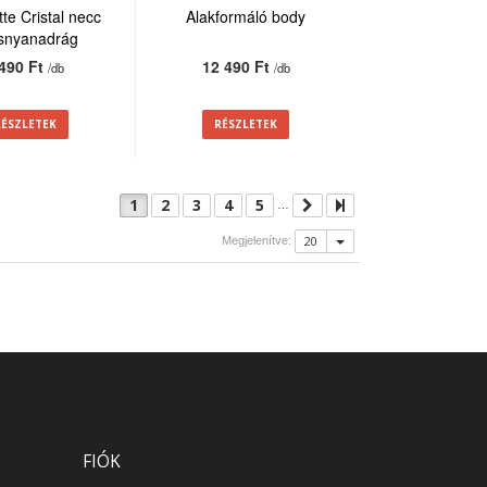
te Cristal necc
Alakformáló body
isnyanadrág
 490 Ft
12 490 Ft
/db
/db
RÉSZLETEK
RÉSZLETEK
1
2
3
4
5
…
20
Megjelenítve:
FIÓK