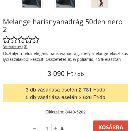
Melange harisnyanadrág 50den nero
2
Vélemény (0)
Osztályon felüli elegáns harisnyanadrág, mely melange elasztikus
lycraszálakból készült. Összetétel: 85% poliamid, 15% elasztán
3 090 Ft
/ db
3 db vásárlása esetén 2 781 Ft/db
5 db vásárlása esetén 2 626 Ft/db
Cikkszám: 8440-5202
db