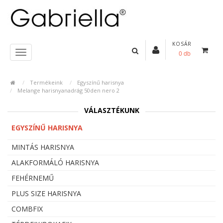
KOSÁR
0 db
Termékeink
Egyszínű harisnya
Melange harisnyanadrág 50den nero 2
VÁLASZTÉKUNK
EGYSZÍNŰ HARISNYA
MINTÁS HARISNYA
ALAKFORMÁLÓ HARISNYA
FEHÉRNEMŰ
PLUS SIZE HARISNYA
COMBFIX