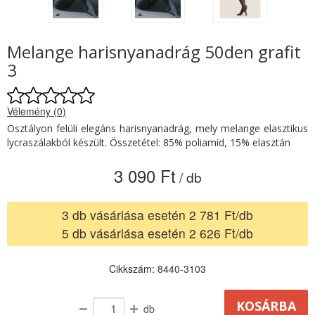
Melange harisnyanadrág 50den grafit
3
Vélemény (0)
Osztályon felüli elegáns harisnyanadrág, mely melange elasztikus
lycraszálakból készült. Összetétel: 85% poliamid, 15% elasztán
3 090 Ft
/ db
3 db vásárlása esetén 2 781 Ft/db
5 db vásárlása esetén 2 626 Ft/db
Cikkszám: 8440-3103
db