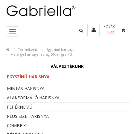
KOSÁR
0 db
Termékeink
Egyszínű harisnya
Melange harisnyanadrág 50den grafit 3
VÁLASZTÉKUNK
EGYSZÍNŰ HARISNYA
MINTÁS HARISNYA
ALAKFORMÁLÓ HARISNYA
FEHÉRNEMŰ
PLUS SIZE HARISNYA
COMBFIX